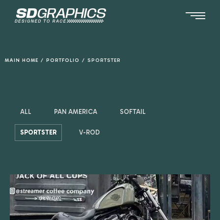
Ga
naar
de
inhoud
MAIN HOME
/
PORTFOLIO
/
SPORTSTER
ALL
PAN AMERICA
SOFTAIL
SPORTSTER
V-ROD